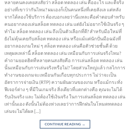
หลายคนคงเคยสงสัยว่า สล็อต ทดลอง เล่น คืออะไร และดีจริง
อย่างที่เขาว่ากันไหม? ผมเองก็เป็นคนหนึ่งที่เคยลังเล แต่หลัง
จากได้ลองใช้บริการ ต้องบอกเลยว่านี่แหละคือคำตอบสำหรับ
คนอยากลองเล่นสล็อต ทดลอง เล่น แต่ยังไม่อยากใช้เงินจริง ๆ
ทำไม สล็อต ทดลอง เล่น ถึงเป็นตัวเลือกที่ดี? สำหรับมือใหม่ที่
ยังไม่คุ้นเคยกับสล็อต ทดลอง เล่น หรือแม้แต่นักปั่นมือฉมังที่
อยากลองเกมใหม่ ๆ สล็อต ทดลอง เล่นคือตัวช่วยชั้นดี ด้วย
เหตุผลเหล่านี้ สล็อต ทดลอง เล่น เหมือนกับการเล่นจริงไหม?
คำถามยอดฮิตที่หลายคนสงสัยคือ การเล่นสล็อต ทดลอง เล่น
นั้นเหมือนกับการเล่นจริงหรือไม่? โดยส่วนใหญ่แล้ว กลไกการ
ทำงานของเกมจะเหมือนกันเกือบทุกประการ ไม่ว่าจะเป็น
อัตราการจ่ายเงิน (RTP) ความผันผวนของเกม หรือแม้กระทั่ง
ฟีเจอร์ต่าง ๆ ที่มีในเกมจริง สิ่งเดียวที่แตกต่างคือ คุณจะไม่ได้
รับเงินจริง และ ไม่ต้องใช้เงินจริง ในการเล่นสล็อต ทดลอง เล่น
เท่านั้นเอง ดังนั้นไม่ต้องห่วงเลยว่าการฝึกฝนในโหมดทดลอง
เล่นจะไม่ได้ผล […]
CONTINUE READING
→