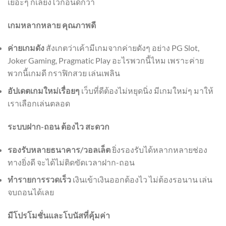
เยอะๆ ก็เลี่ยงไว้ก่อนดีกว่า
เกมหลากหลาย คุณภาพดี
ค่ายเกมดัง
สังเกตว่าเค้ามีเกมจากค่ายดังๆ อย่าง PG Slot,
Joker Gaming, Pragmatic Play อะไรพวกนี้ไหม เพราะค่าย
พวกนี้เกมดี กราฟิกสวย เล่นเพลิน
อัปเดตเกมใหม่เรื่อยๆ
เว็บที่ดีต้องไม่หยุดนิ่ง มีเกมใหม่ๆ มาให้
เราเลือกเล่นตลอด
ระบบฝาก-ถอน ต้องไว สะดวก
รองรับหลายธนาคาร/วอลเล็ต
ยิ่งรองรับได้หลากหลายช่อง
ทางยิ่งดี จะได้ไม่ติดขัดเวลาฝาก-ถอน
ทำรายการรวดเร็ว
เงินเข้าเงินออกต้องไว ไม่ต้องรอนาน เล่น
จบถอนได้เลย
มีโปรโมชั่นและโบนัสที่คุ้มค่า