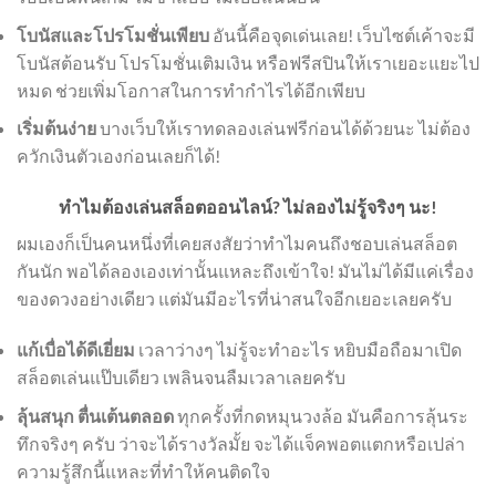
โบนัสและโปรโมชั่นเพียบ
อันนี้คือจุดเด่นเลย! เว็บไซต์เค้าจะมี
โบนัสต้อนรับ โปรโมชั่นเติมเงิน หรือฟรีสปินให้เราเยอะแยะไป
หมด ช่วยเพิ่มโอกาสในการทำกำไรได้อีกเพียบ
เริ่มต้นง่าย
บางเว็บให้เราทดลองเล่นฟรีก่อนได้ด้วยนะ ไม่ต้อง
ควักเงินตัวเองก่อนเลยก็ได้!
ทำไมต้องเล่นสล็อตออนไลน์? ไม่ลองไม่รู้จริงๆ นะ!
ผมเองก็เป็นคนหนึ่งที่เคยสงสัยว่าทำไมคนถึงชอบเล่นสล็อต
กันนัก พอได้ลองเองเท่านั้นแหละถึงเข้าใจ! มันไม่ได้มีแค่เรื่อง
ของดวงอย่างเดียว แต่มันมีอะไรที่น่าสนใจอีกเยอะเลยครับ
แก้เบื่อได้ดีเยี่ยม
เวลาว่างๆ ไม่รู้จะทำอะไร หยิบมือถือมาเปิด
สล็อตเล่นแป๊บเดียว เพลินจนลืมเวลาเลยครับ
ลุ้นสนุก ตื่นเต้นตลอด
ทุกครั้งที่กดหมุนวงล้อ มันคือการลุ้นระ
ทึกจริงๆ ครับ ว่าจะได้รางวัลมั้ย จะได้แจ็คพอตแตกหรือเปล่า
ความรู้สึกนี้แหละที่ทำให้คนติดใจ