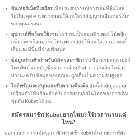
อินเทอร์เน็ตที่เสถียร
เพื่อประสบการณ์การเล่นที่ลื่นไหล
ไม่มีสะดุด ควรตรวจสอบให้แน่ใจว่าสัญญาณอินเทอร์เน็ต
ของคุณแรงพอ
อุปกรณ์ที่พร้อมใช้งาน
ไม่ว่าจะเป็นคอมพิวเตอร์ โน้ตบุ๊ก
แท็บเล็ต หรือสมาร์ทโฟน ตรวจสอบให้แน่ใจว่าแบตเตอรี่
เต็มและมีพื้นที่ว่างเพียงพอ
ข้อมูลส่วนตัวสำหรับสมัครสมาชิก
เช่น ชื่อ-นามสกุล เบอร์
โทรศัพท์ และบัญชีธนาคารสำหรับฝาก-ถอนเงิน ไม่ต้อง
ห่วงนะครับ ข้อมูลของคุณจะถูกเก็บเป็นความลับสูงสุด
ใจที่พร้อมจะสนุกและรับความตื่นเต้น
อันนี้สำคัญสุดเลย!
เตรียมตัวให้พร้อมสำหรับการผจญภัยในโลกของการเดิม
พันกับ Kubet ได้เลย
สมัครสมาชิก Kubet ยากไหม? ใช้เวลานานแค่
ไหน?
บอกเลยว่าการสมัครสมาชิก
ทางเข้า kubet
นั้นง่ายกว่าที่คิด