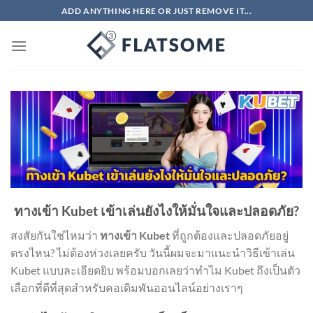
Skip
ADD ANYTHING HERE OR JUST REMOVE IT...
to
content
ทางเข้า Kubet เข้าเล่นยังไงให้มั่นใจและปลอดภัย?
สงสัยกันใช่ไหมว่า
ทางเข้า Kubet
ที่ถูกต้องและปลอดภัยอยู่
ตรงไหน? ไม่ต้องห่วงเลยครับ วันนี้ผมจะมาแนะนำวิธีเข้าเล่น
Kubet แบบละเอียดยิบ พร้อมบอกเลยว่าทำไม Kubet ถึงเป็นตัว
เลือกที่ดีที่สุดสำหรับคอเดิมพันออนไลน์อย่างเราๆ