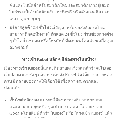
ชั่นและโบนัสสำหรับสมาชิกใหม่และสมาชิกเก่าอยู่เสมอ
ไม่ว่าจะเป็นโบนัสต้อนรับ เครดิตฟรี หรือคืนยอดเสีย บอก
เลยว่าคุ้มค่าสุด ๆ
บริการลูกค้า 24 ชั่วโมง
มีปัญหาหรือข้อสงสัยตรงไหน
สามารถติดต่อทีมงานได้ตลอด 24 ชั่วโมง ผ่านช่องทางต่าง
ๆ ทั้งไลน์ แชทสด หรือโทรศัพท์ ทีมงานพร้อมช่วยเหลือคุณ
อย่างเต็มที่
ทางเข้า Kubet หลัก ๆ มีช่องทางไหนบ้าง?
เรื่อง
ทางเข้า Kubet
นี่แหละที่หลายคนกังวล กลัวว่าจะไปเจอ
เว็บปลอม แต่จริง ๆ แล้วการเข้าถึง Kubet ไม่ได้ยากอย่างที่คิด
ครับ มีหลายช่องทางให้เลือกใช้ เพื่อความสะดวกและ
ปลอดภัย
เว็บไซต์หลักของ Kubet
นี่คือช่องทางที่ปลอดภัยและ
แนะนำมากที่สุดครับ คุณสามารถค้นหาได้ง่าย ๆ จาก
Google โดยพิมพ์คำว่า “Kubet” หรือ “ทางเข้า Kubet” แล้ว